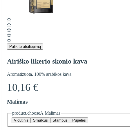
Item
1
of
1
Palikite atsiliepimą
Airiško likerio skonio kava
Aromatizuota, 100% arabikos kava
10,16 €
Malimas
product.chooseA Malimas
Vidutinis
Smulkus
Stambus
Pupelės