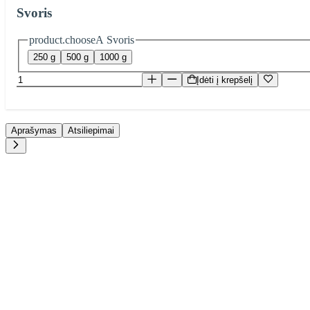
Svoris
product.chooseA Svoris
250 g
500 g
1000 g
Įdėti į krepšelį
Aprašymas
Atsiliepimai