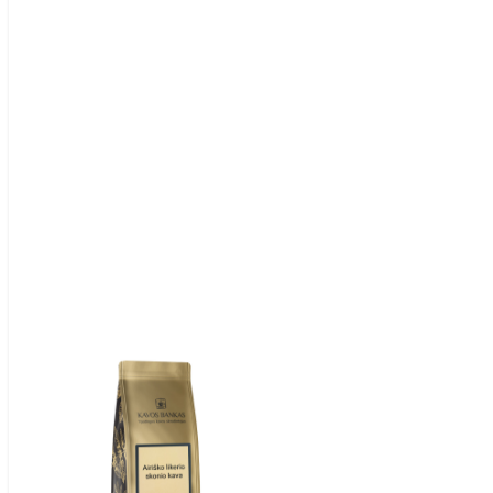
Item
1
of
1