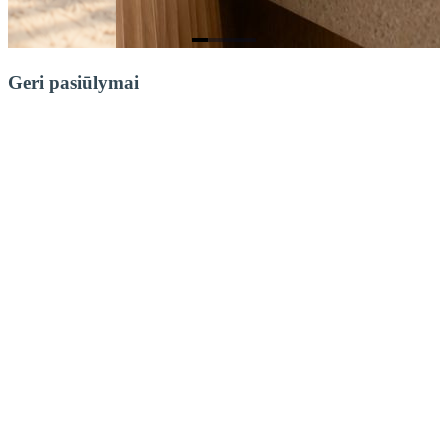
Item
1
Geri pasiūlymai
of
4