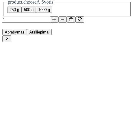
product.chooseA Svoris
250 g
500 g
1000 g
Aprašymas
Atsiliepimai