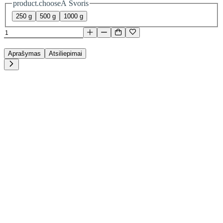
product.chooseA Svoris
250 g
500 g
1000 g
Aprašymas
Atsiliepimai