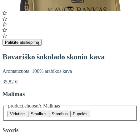
Item
1
of
1
Palikite atsiliepimą
Bavariško šokolado skonio kava
Aromatizuota, 100% arabikos kava
35,82 €
Malimas
product.chooseA Malimas
Vidutinis
Smulkus
Stambus
Pupelės
Svoris