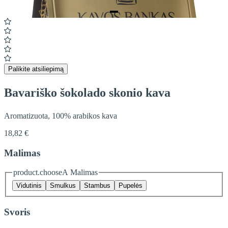
Item
1
of
1
Palikite atsiliepimą
Bavariško šokolado skonio kava
Aromatizuota, 100% arabikos kava
18,82 €
Malimas
product.chooseA Malimas
Vidutinis
Smulkus
Stambus
Pupelės
Svoris