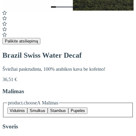
Item
1
of
7
Palikite atsiliepimą
Brazil Swiss Water Decaf
Šviežiai paskrudinta, 100% arabikos kava be kofeino!
36,51 €
Malimas
product.chooseA Malimas
Vidutinis
Smulkus
Stambus
Pupelės
Svoris