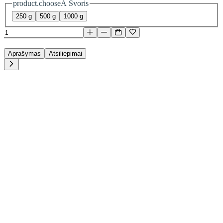
product.chooseA Svoris
250 g
500 g
1000 g
Aprašymas
Atsiliepimai