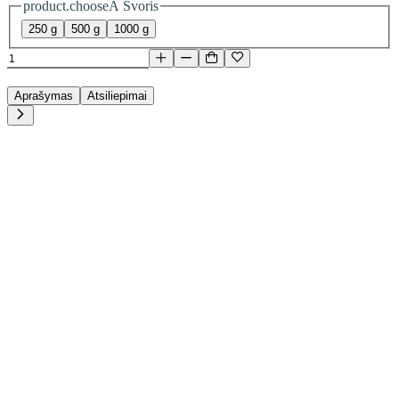
product.chooseA Svoris
250 g
500 g
1000 g
Aprašymas
Atsiliepimai