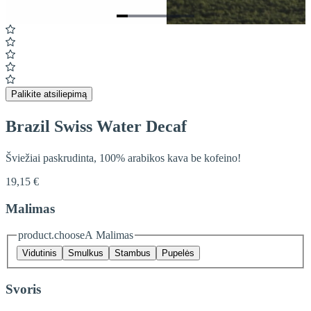
Item
1
of
7
Palikite atsiliepimą
Brazil Swiss Water Decaf
Šviežiai paskrudinta, 100% arabikos kava be kofeino!
19,15 €
Malimas
product.chooseA Malimas
Vidutinis
Smulkus
Stambus
Pupelės
Svoris