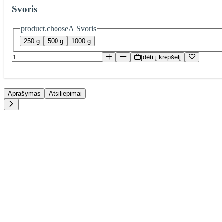
Svoris
product.chooseA Svoris
250 g
500 g
1000 g
Įdėti į krepšelį
Aprašymas
Atsiliepimai