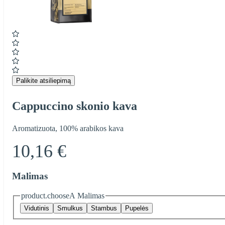
Item
1
of
1
Palikite atsiliepimą
Cappuccino skonio kava
Aromatizuota, 100% arabikos kava
10,16 €
Malimas
product.chooseA Malimas
Vidutinis
Smulkus
Stambus
Pupelės