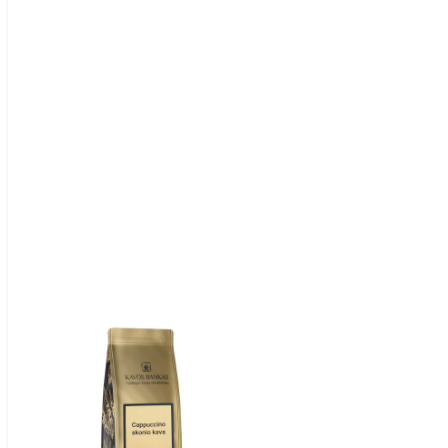
Item
1
of
1