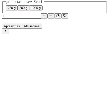
product.chooseA Svoris
250 g
500 g
1000 g
Aprašymas
Atsiliepimai