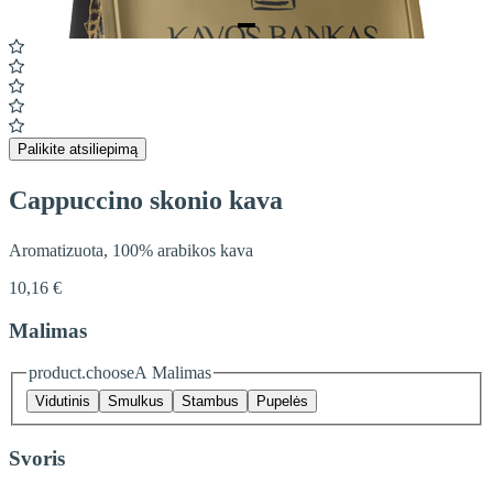
Item
1
of
1
Palikite atsiliepimą
Cappuccino skonio kava
Aromatizuota, 100% arabikos kava
10,16 €
Malimas
product.chooseA Malimas
Vidutinis
Smulkus
Stambus
Pupelės
Svoris