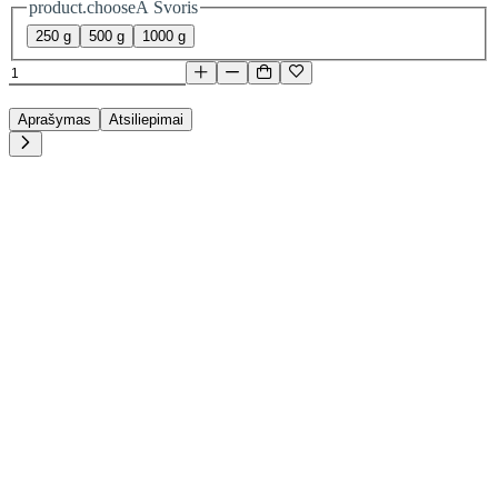
product.chooseA Svoris
250 g
500 g
1000 g
Aprašymas
Atsiliepimai