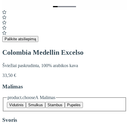
Item
1
of
5
Palikite atsiliepimą
Colombia Medellin Excelso
Šviežiai paskrudinta, 100% arabikos kava
33,50 €
Malimas
product.chooseA Malimas
Vidutinis
Smulkus
Stambus
Pupelės
Svoris