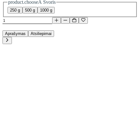
product.chooseA Svoris
250 g
500 g
1000 g
Aprašymas
Atsiliepimai