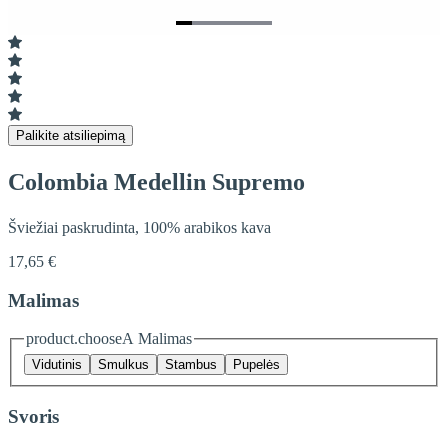
Item
1
of
6
Palikite atsiliepimą
Colombia Medellin Supremo
Šviežiai paskrudinta, 100% arabikos kava
17,65 €
Malimas
product.chooseA Malimas
Vidutinis
Smulkus
Stambus
Pupelės
Svoris