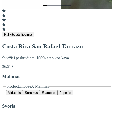
Item
1
of
7
Palikite atsiliepimą
Costa Rica San Rafael Tarrazu
Šviežiai paskrudinta, 100% arabikos kava
36,51 €
Malimas
product.chooseA Malimas
Vidutinis
Smulkus
Stambus
Pupelės
Svoris