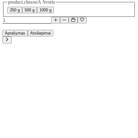
product.chooseA Svoris
250 g
500 g
1000 g
Aprašymas
Atsiliepimai