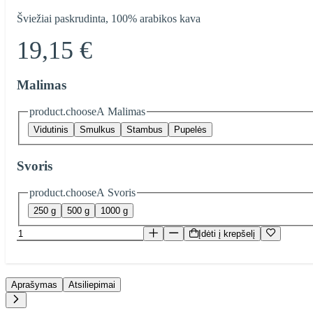
Šviežiai paskrudinta, 100% arabikos kava
19,15 €
Malimas
product.chooseA Malimas
Vidutinis
Smulkus
Stambus
Pupelės
Svoris
product.chooseA Svoris
250 g
500 g
1000 g
Įdėti į krepšelį
Aprašymas
Atsiliepimai