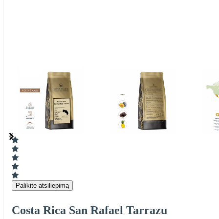
Item
1
of
7
Item
1
of
7
Palikite atsiliepimą
Costa Rica San Rafael Tarrazu