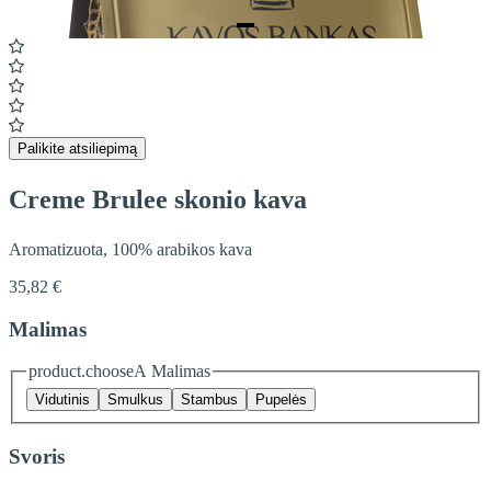
Item
1
of
1
Palikite atsiliepimą
Creme Brulee skonio kava
Aromatizuota, 100% arabikos kava
35,82 €
Malimas
product.chooseA Malimas
Vidutinis
Smulkus
Stambus
Pupelės
Svoris