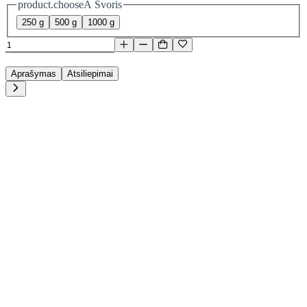
product.chooseA Svoris
250 g
500 g
1000 g
Aprašymas
Atsiliepimai