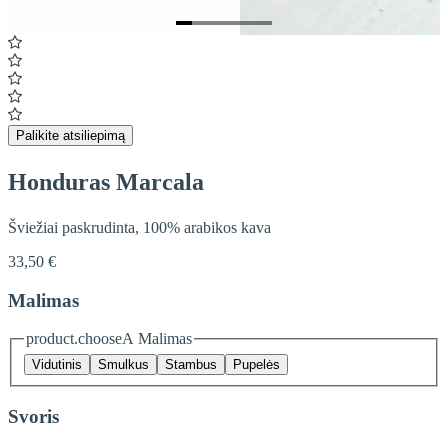
Item
1
of
6
Palikite atsiliepimą
Honduras Marcala
Šviežiai paskrudinta, 100% arabikos kava
33,50 €
Malimas
product.chooseA Malimas
Vidutinis
Smulkus
Stambus
Pupelės
Svoris