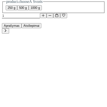
product.chooseA Svoris
250 g
500 g
1000 g
Aprašymas
Atsiliepimai