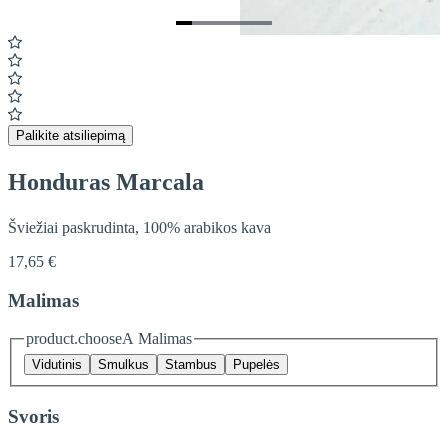
Item
1
of
6
Palikite atsiliepimą
Honduras Marcala
Šviežiai paskrudinta, 100% arabikos kava
17,65 €
Malimas
product.chooseA Malimas
Vidutinis
Smulkus
Stambus
Pupelės
Svoris