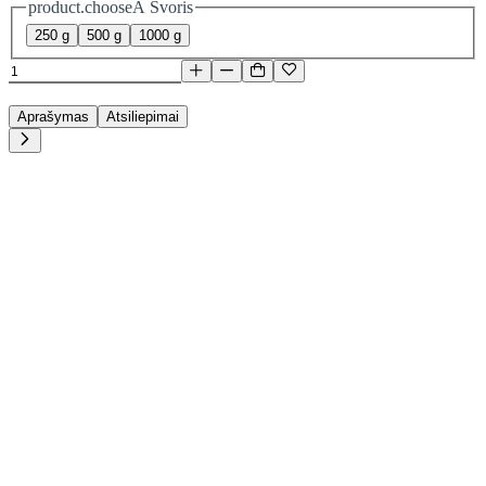
product.chooseA Svoris
250 g
500 g
1000 g
Aprašymas
Atsiliepimai