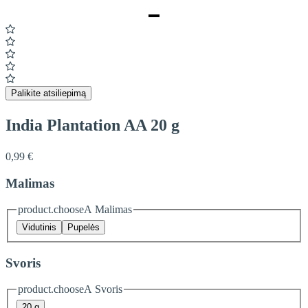
Item
1
of
1
Palikite atsiliepimą
India Plantation AA 20 g
0,99 €
Malimas
product.chooseA Malimas
Vidutinis
Pupelės
Svoris
product.chooseA Svoris
20 g