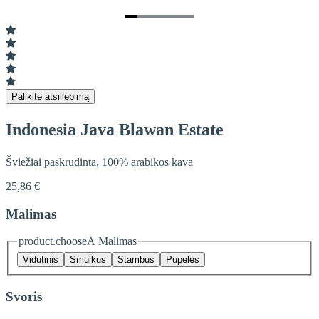
Item
1
of
6
Palikite atsiliepimą
Indonesia Java Blawan Estate
Šviežiai paskrudinta, 100% arabikos kava
25,86 €
Malimas
product.chooseA Malimas
Vidutinis
Smulkus
Stambus
Pupelės
Svoris