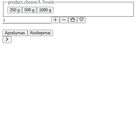
product.chooseA Svoris
250 g
500 g
1000 g
Aprašymas
Atsiliepimai