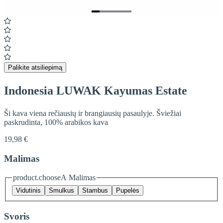
Item
1
of
5
Palikite atsiliepimą
Indonesia LUWAK Kayumas Estate
Ši kava viena rečiausių ir brangiausių pasaulyje. Šviežiai
paskrudinta, 100% arabikos kava
19,98 €
Malimas
product.chooseA Malimas
Vidutinis
Smulkus
Stambus
Pupelės
Svoris