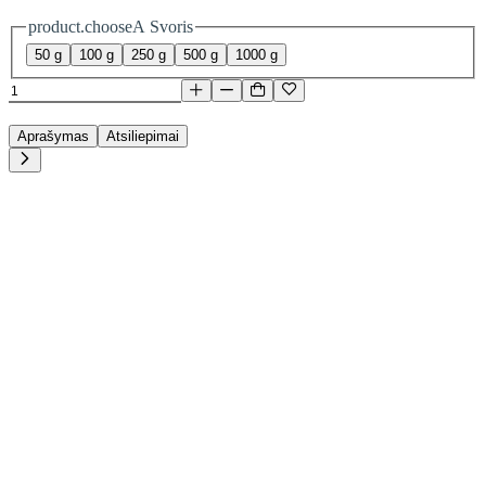
product.chooseA Svoris
50 g
100 g
250 g
500 g
1000 g
Aprašymas
Atsiliepimai