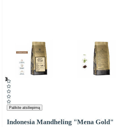
Item
1
of
6
Item
1
of
6
Palikite atsiliepimą
Indonesia Mandheling "Mena Gold"