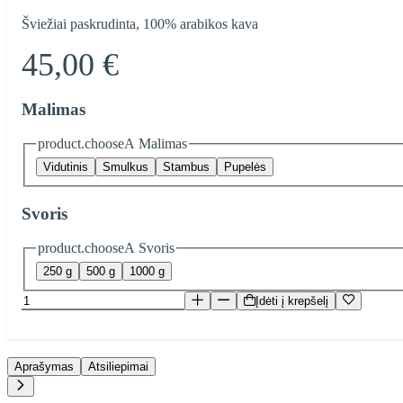
Šviežiai paskrudinta, 100% arabikos kava
45,00 €
Malimas
product.chooseA Malimas
Vidutinis
Smulkus
Stambus
Pupelės
Svoris
product.chooseA Svoris
250 g
500 g
1000 g
Įdėti į krepšelį
Aprašymas
Atsiliepimai