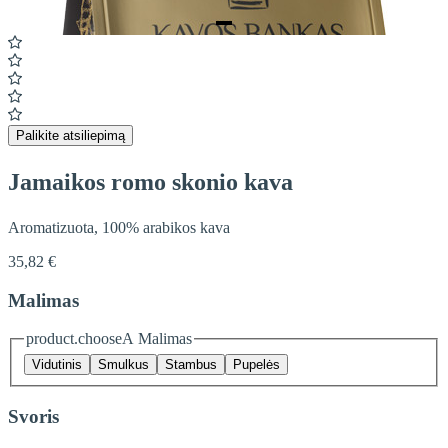
Item
1
of
1
Palikite atsiliepimą
Jamaikos romo skonio kava
Aromatizuota, 100% arabikos kava
35,82 €
Malimas
product.chooseA Malimas
Vidutinis
Smulkus
Stambus
Pupelės
Svoris