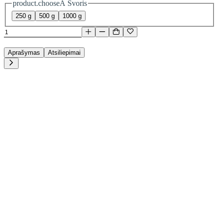
product.chooseA Svoris
250 g
500 g
1000 g
Aprašymas
Atsiliepimai