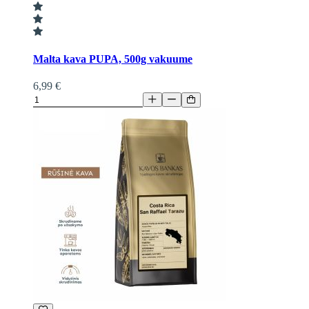
Malta kava PUPA, 500g vakuume
6,99 €