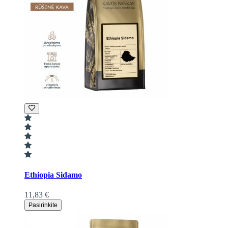
Ethiopia Sidamo
11,83 €
Pasirinkite