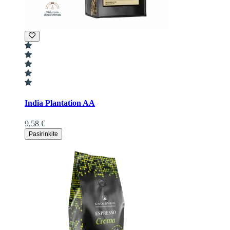
India Plantation AA
9,58 €
Pasirinkite