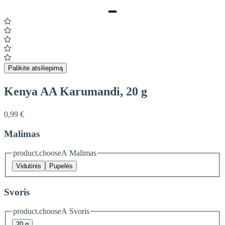
Item
1
of
1
Palikite atsiliepimą
Kenya AA Karumandi, 20 g
0,99 €
Malimas
product.chooseA Malimas
Vidutinis
Pupelės
Svoris
product.chooseA Svoris
20 g