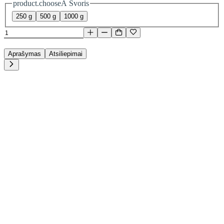
product.chooseA Svoris
250 g
500 g
1000 g
Aprašymas
Atsiliepimai