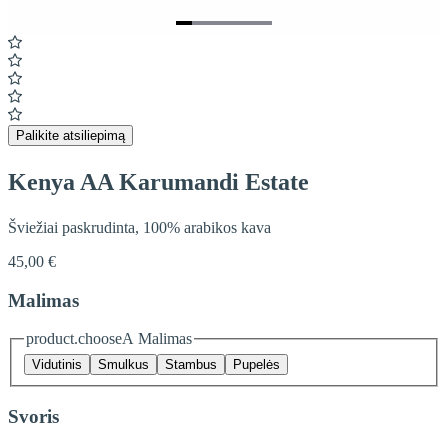
Item
1
of
6
Palikite atsiliepimą
Kenya AA Karumandi Estate
Šviežiai paskrudinta, 100% arabikos kava
45,00 €
Malimas
product.chooseA Malimas
Vidutinis
Smulkus
Stambus
Pupelės
Svoris