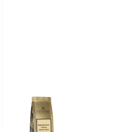
Item
1
of
1