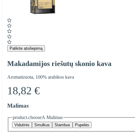
Item
1
of
1
Palikite atsiliepimą
Makadamijos riešutų skonio kava
Aromatizuota, 100% arabikos kava
18,82 €
Malimas
product.chooseA Malimas
Vidutinis
Smulkus
Stambus
Pupelės