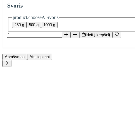
Svoris
product.chooseA Svoris
250 g
500 g
1000 g
Įdėti į krepšelį
Aprašymas
Atsiliepimai