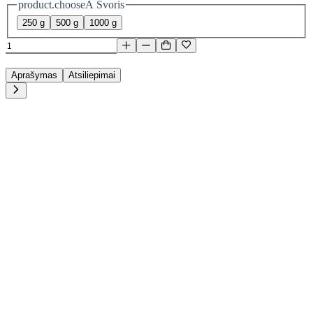
product.chooseA Svoris
250 g
500 g
1000 g
Aprašymas
Atsiliepimai