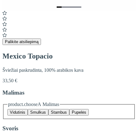
Item
1
of
5
Palikite atsiliepimą
Mexico Topacio
Šviežiai paskrudinta, 100% arabikos kava
33,50 €
Malimas
product.chooseA Malimas
Vidutinis
Smulkus
Stambus
Pupelės
Svoris