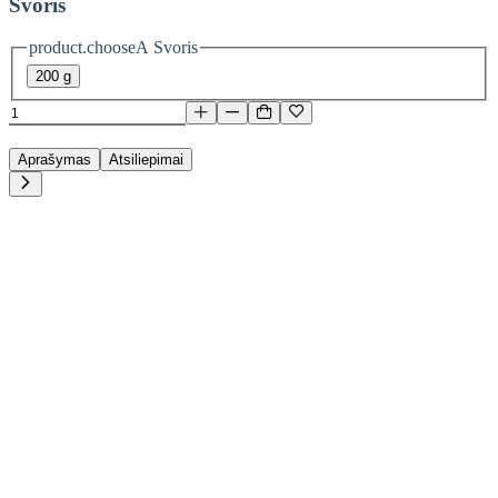
Svoris
product.chooseA Svoris
200 g
Aprašymas
Atsiliepimai