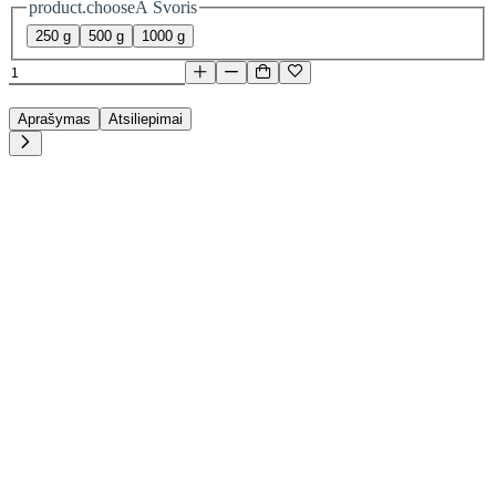
product.chooseA Svoris
250 g
500 g
1000 g
Aprašymas
Atsiliepimai