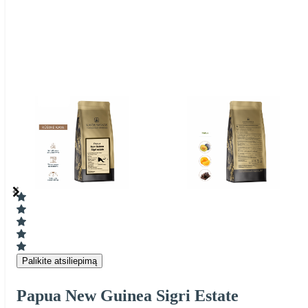
Item
1
of
6
Item
1
of
6
Palikite atsiliepimą
Papua New Guinea Sigri Estate