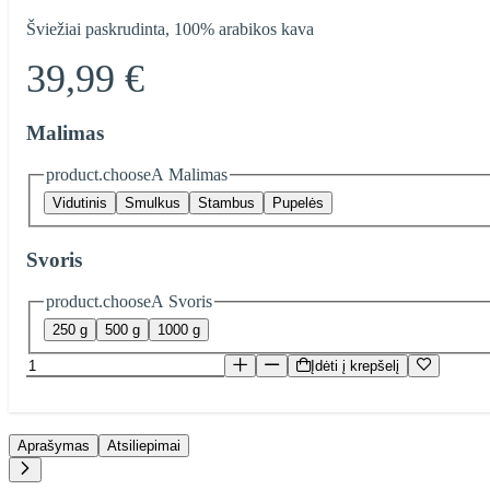
Šviežiai paskrudinta, 100% arabikos kava
39,99 €
Malimas
product.chooseA Malimas
Vidutinis
Smulkus
Stambus
Pupelės
Svoris
product.chooseA Svoris
250 g
500 g
1000 g
Įdėti į krepšelį
Aprašymas
Atsiliepimai