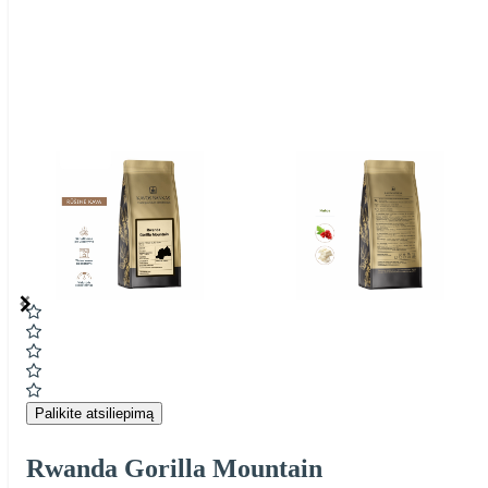
Item
1
of
6
Item
1
of
6
Palikite atsiliepimą
Rwanda Gorilla Mountain