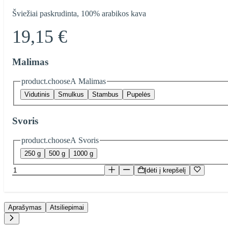
Šviežiai paskrudinta, 100% arabikos kava
19,15 €
Malimas
product.chooseA Malimas
Vidutinis
Smulkus
Stambus
Pupelės
Svoris
product.chooseA Svoris
250 g
500 g
1000 g
Įdėti į krepšelį
Aprašymas
Atsiliepimai