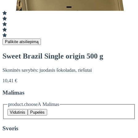
Item
1
of
1
Palikite atsiliepimą
Sweet Brazil Single origin 500 g
Skoninės savybės: juodasis šokoladas, riešutai
10,41 €
Malimas
product.chooseA Malimas
Vidutinis
Pupelės
Svoris