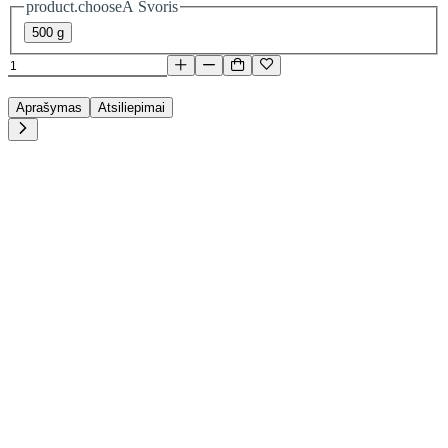
product.chooseA Svoris
500 g
Aprašymas
Atsiliepimai