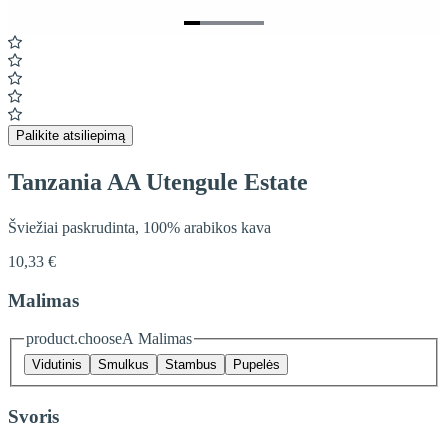
Item
1
of
5
Palikite atsiliepimą
Tanzania AA Utengule Estate
Šviežiai paskrudinta, 100% arabikos kava
10,33 €
Malimas
product.chooseA Malimas
Vidutinis
Smulkus
Stambus
Pupelės
Svoris