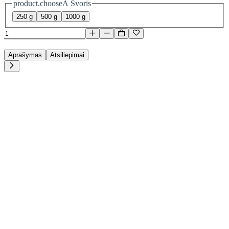
product.chooseA Svoris
250 g
500 g
1000 g
Aprašymas
Atsiliepimai