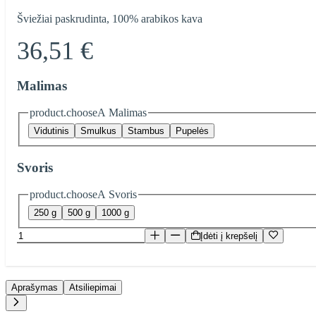
Šviežiai paskrudinta, 100% arabikos kava
36,51 €
Malimas
product.chooseA Malimas
Vidutinis
Smulkus
Stambus
Pupelės
Svoris
product.chooseA Svoris
250 g
500 g
1000 g
Įdėti į krepšelį
Aprašymas
Atsiliepimai