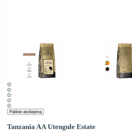
Item
1
of
5
Item
1
of
5
Palikite atsiliepimą
Tanzania AA Utengule Estate