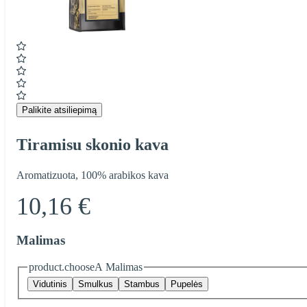
Item
1
of
1
Palikite atsiliepimą
Tiramisu skonio kava
Aromatizuota, 100% arabikos kava
10,16 €
Malimas
product.chooseA Malimas
Vidutinis
Smulkus
Stambus
Pupelės