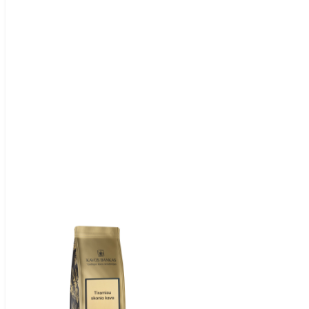
Item
1
of
1