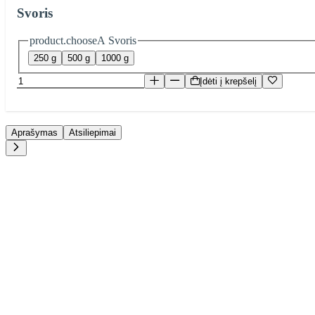
Svoris
product.chooseA Svoris
250 g
500 g
1000 g
Įdėti į krepšelį
Aprašymas
Atsiliepimai