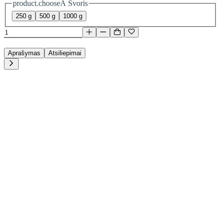
product.chooseA Svoris
250 g
500 g
1000 g
Aprašymas
Atsiliepimai