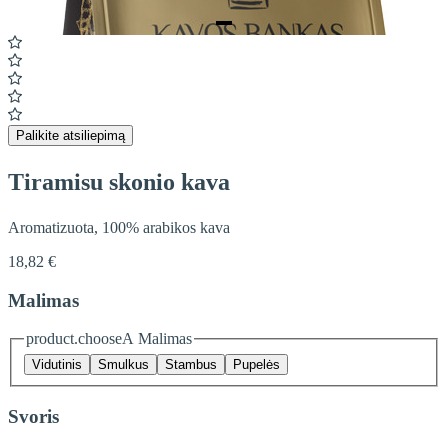
Item
1
of
1
Palikite atsiliepimą
Tiramisu skonio kava
Aromatizuota, 100% arabikos kava
18,82 €
Malimas
product.chooseA Malimas
Vidutinis
Smulkus
Stambus
Pupelės
Svoris