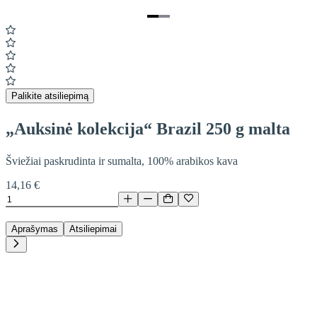
Item
1
of
2
Palikite atsiliepimą
„Auksinė kolekcija“ Brazil 250 g malta
Šviežiai paskrudinta ir sumalta, 100% arabikos kava
14,16 €
Aprašymas
Atsiliepimai