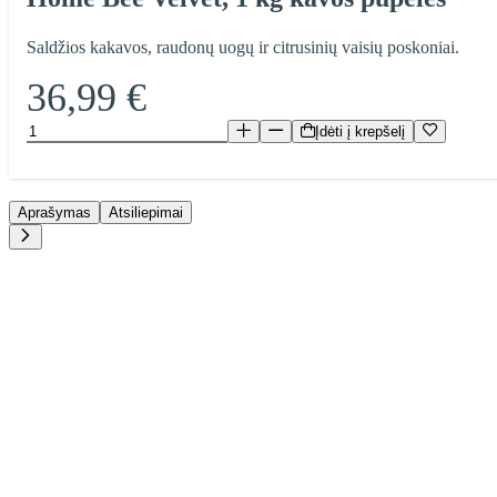
Saldžios kakavos, raudonų uogų ir citrusinių vaisių poskoniai.
36,99 €
Įdėti į krepšelį
Aprašymas
Atsiliepimai