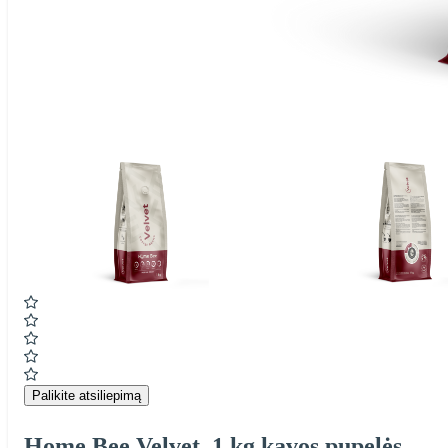
Item
1
of
2
Item
1
of
2
Palikite atsiliepimą
Home Bee Velvet, 1 kg kavos pupelės