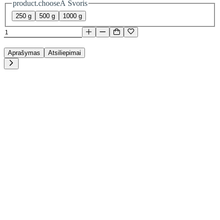
product.chooseA Svoris
250 g
500 g
1000 g
Aprašymas
Atsiliepimai