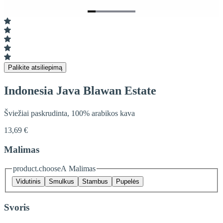
Item
1
of
6
Palikite atsiliepimą
Indonesia Java Blawan Estate
Šviežiai paskrudinta, 100% arabikos kava
13,69 €
Malimas
product.chooseA Malimas
Vidutinis
Smulkus
Stambus
Pupelės
Svoris