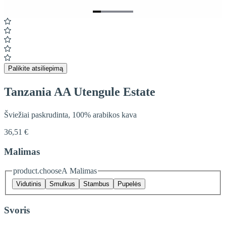
Item
1
of
5
Palikite atsiliepimą
Tanzania AA Utengule Estate
Šviežiai paskrudinta, 100% arabikos kava
36,51 €
Malimas
product.chooseA Malimas
Vidutinis
Smulkus
Stambus
Pupelės
Svoris