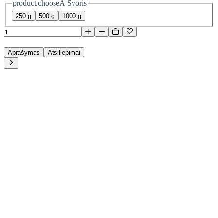
product.chooseA Svoris
250 g
500 g
1000 g
Aprašymas
Atsiliepimai