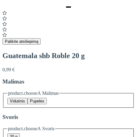
Item
1
of
1
Palikite atsiliepimą
Guatemala shb Roble 20 g
0,99 €
Malimas
product.chooseA Malimas
Vidutinis
Pupelės
Svoris
product.chooseA Svoris
20 g